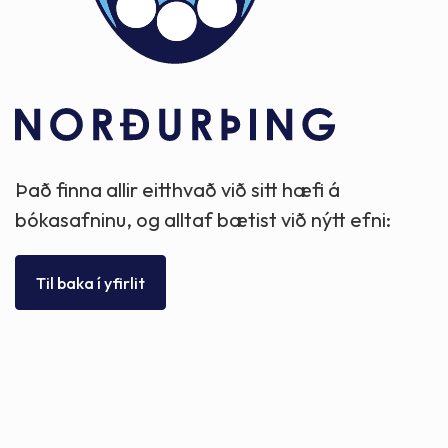
Það finna allir eitthvað við sitt hæfi á
bókasafninu, og alltaf bætist við nýtt efni:
Til baka í yfirlit