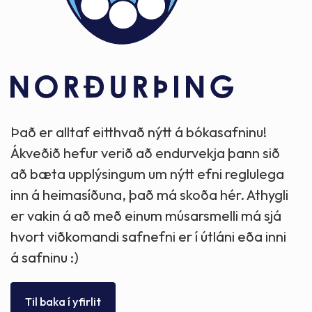
Það er alltaf eitthvað nýtt á bókasafninu!
Ákveðið hefur verið að endurvekja þann sið
að bæta upplýsingum um nýtt efni reglulega
inn á heimasíðuna, það má skoða hér. Athygli
er vakin á að með einum músarsmelli má sjá
hvort viðkomandi safnefni er í útláni eða inni
á safninu :)
Til baka í yfirlit