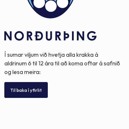
Í sumar viljum við hvetja alla krakka á
aldrinum 6 til 12 ára til að koma oftar á safnið
og lesa meira:
Til baka í yfirlit