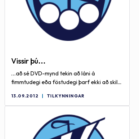
Vissir þú...
...að sé DVD-mynd tekin að láni á
fimmtudegi eða föstudegi þarf ekki að skila
fyrr en á mánudag!!
13.09.2012
TILKYNNINGAR