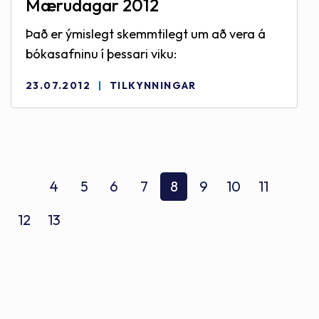
Mærudagar 2012
Það er ýmislegt skemmtilegt um að vera á
bókasafninu í þessari viku:
23.07.2012
TILKYNNINGAR
4
5
6
7
8
9
10
11
12
13