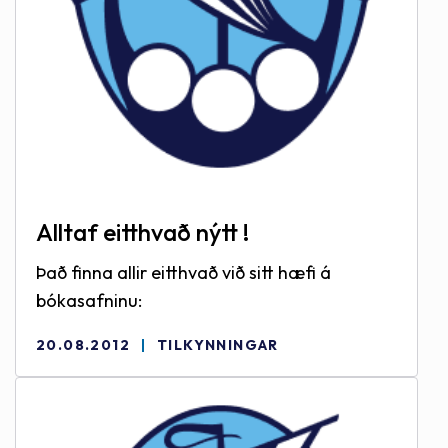
Alltaf eitthvað nýtt !
Það finna allir eitthvað við sitt hæfi á
bókasafninu:
20.08.2012
TILKYNNINGAR