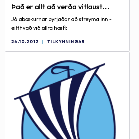
Það er allt að verða vitlaust...
Jólabækurnar byrjaðar að streyma inn -
eitthvað við allra hæfi:
26.10.2012
TILKYNNINGAR