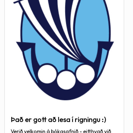
Það er gott að lesa í rigningu :)
Verið velkomin á bókasafnið - eitthvað við