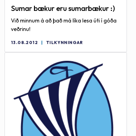
Sumar bækur eru sumarbækur :)
Við minnum á að það má líka lesa úti í góða
veðrinu!
13.08.2012
TILKYNNINGAR