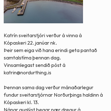
Katrín sveitarstjóri verður á vinna á
Kópaskeri 22. janúar nk.
Þeir sem eiga við hana erindi geta pantað
samtalstíma þennan dag.
Vinsamlegast sendið póst á
katrin@nordurthing.is
Þennan sama dag verður mánaðarlegur
fundur sveitarstjórnar Norðurþings haldinn á
Kópaskeri kl. 13.
Nánar auglýst þegar nær dregur á