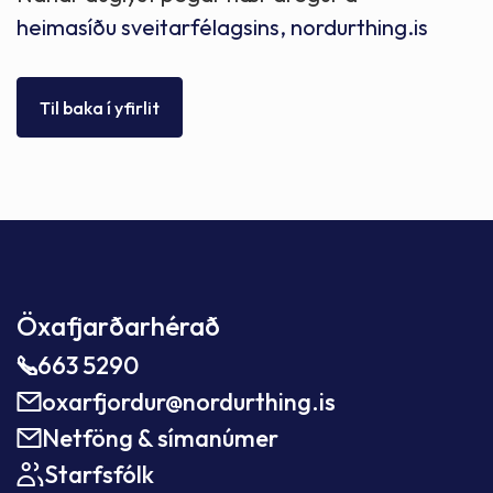
heimasíðu sveitarfélagsins, nordurthing.is
Til baka í yfirlit
Öxafjarðarhérað
663 5290
oxarfjordur@nordurthing.is
Netföng & símanúmer
Starfsfólk