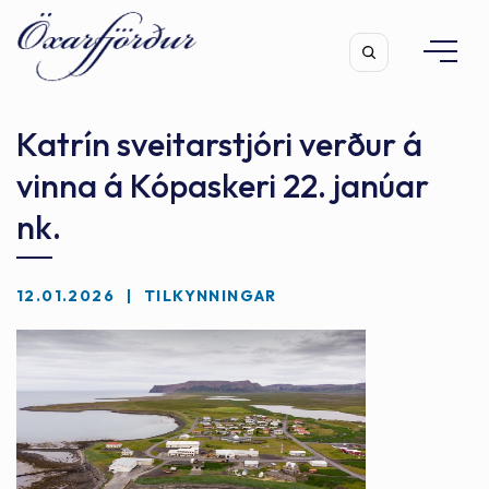
Katrín sveitarstjóri verður á
vinna á Kópaskeri 22. janúar
nk.
Leita
12.01.2026
TILKYNNINGAR