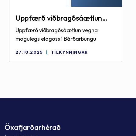
Uppfærð viðbragðsáætlun
vegna mögulegs eldgoss í
Uppfærð viðbragðsáætlun vegna
Bárðarbungu
mögulegs eldgoss í Bárðarbungu
27.10.2025
TILKYNNINGAR
Öxafjarðarhérað