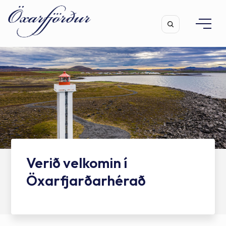
Leita
Verið velkomin í
Öxarfjarðarhérað