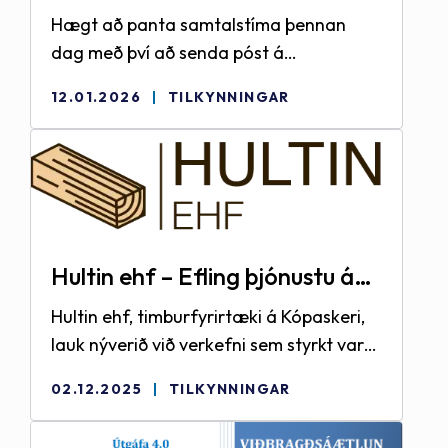
vinna á Kópaskeri 22. janúar
Hægt að panta samtalstíma þennan
nk.
dag með því að senda póst á
katrin@nordurthing.is
12.01.2026
TILKYNNINGAR
Hultin ehf – Efling þjónustu á
svæðinu með betri
Hultin ehf, timburfyrirtæki á Kópaskeri,
markaðssetningu
lauk nýverið við verkefni sem styrkt var
af Frumkvæðissjóði Brothættra byggða.
02.12.2025
TILKYNNINGAR