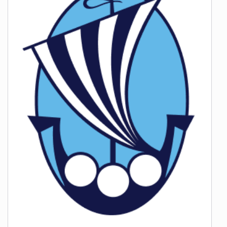
bæklingum um garða og garðrækt. Kíktu í
heimsókn :)