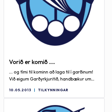
Vorið er komið ...
... og tími til kominn að laga til í garðinum!
Við eigum Garðyrkjuritið, handbækur um
barrtré og lauftré, Garðblómabókina,
10.05.2013
TILKYNNINGAR
Árstíðirnar í garðinum og Garðverkin:
hagnýt ráð um ræktunarstörf í görðum ofl.,
ásamt mörgum öðrum bókum, tímaritum og