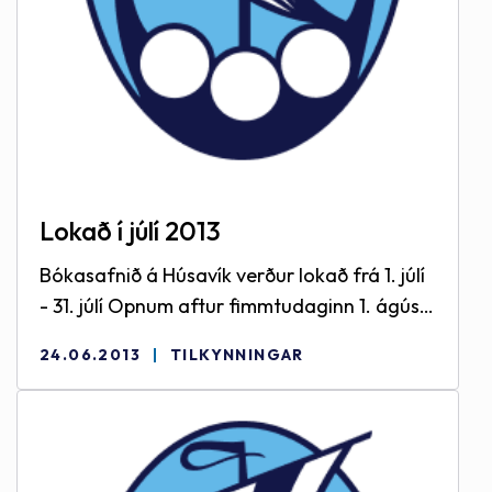
Lokað í júlí 2013
Bókasafnið á Húsavík verður lokað frá 1. júlí
- 31. júlí Opnum aftur fimmtudaginn 1. ágúst
kl. 10:00 Við biðjumst velvirðingar á þeim
24.06.2013
TILKYNNINGAR
óþægindum sem þetta kann að valda um
leið og við minnum á skilakassann sem
staðsettur er fyrir framan bókasafnið,
gengið inn um aðalinngang Safnahúss.