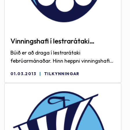
Vinningshafi í lestrarátaki
febrúarmánaðar
Búið er að draga í lestrarátaki
febrúarmánaðar. Hinn heppni vinningshafi
heitir Benedikt Viðar Birkisson og getur hann
01.03.2013
TILKYNNINGAR
vitjað vinningsins á bókasafninu. Við
þökkum öðrum fyrir þátttökuna :)