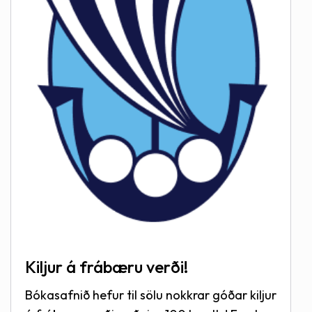
Kiljur á frábæru verði!
Bókasafnið hefur til sölu nokkrar góðar kiljur