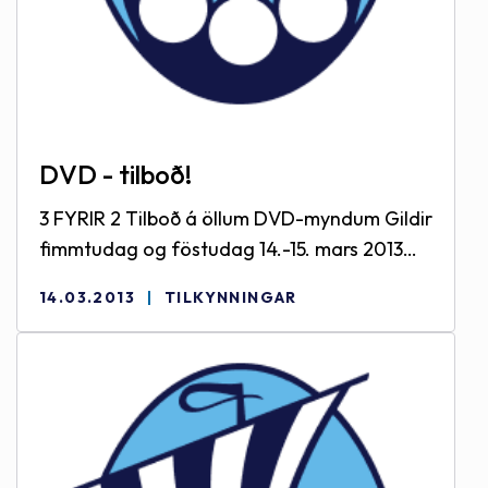
DVD - tilboð!
3 FYRIR 2 Tilboð á öllum DVD-myndum Gildir
fimmtudag og föstudag 14.-15. mars 2013
Ódýrasta myndin frí - þarf ekki að skila fyrr
14.03.2013
TILKYNNINGAR
en á mánudag :) Eitthvað við allra hæfi, verið
velkomin.