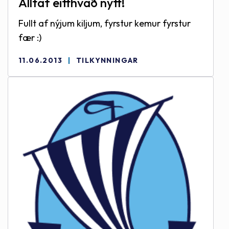
Alltaf eitthvað nýtt!
Fullt af nýjum kiljum, fyrstur kemur fyrstur
fær :)
11.06.2013
TILKYNNINGAR