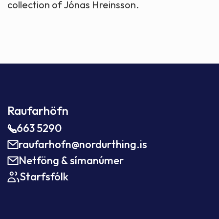
collection of Jónas Hreinsson.
Raufarhöfn
663 5290
raufarhofn@nordurthing.is
Netföng & símanúmer
Starfsfólk