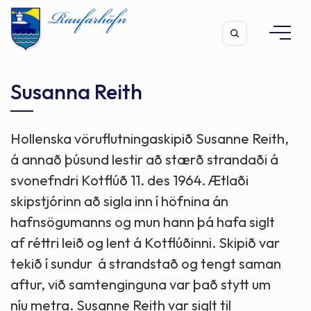
Susanna Reith
Hollenska vöruflutningaskipið Susanne Reith,
Leita
á annað þúsund lestir að stærð strandaði á
svonefndri Kotflúð 11. des 1964. Ætlaði
skipstjórinn að sigla inn í höfnina án
hafnsögumanns og mun hann þá hafa siglt
af réttri leið og lent á Kotflúðinni. Skipið var
tekið í sundur á strandstað og tengt saman
aftur, við samtenginguna var það stytt um
níu metra. Susanne Reith var siglt til