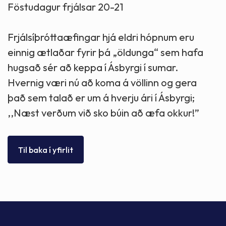
Föstudagur frjálsar 20-21
Frjálsíþróttaæfingar hjá eldri hópnum eru
einnig ætlaðar fyrir þá „öldunga“ sem hafa
hugsað sér að keppa í Ásbyrgi í sumar.
Hvernig væri nú að koma á völlinn og gera
það sem talað er um á hverju ári í Ásbyrgi;
,,Næst verðum við sko búin að æfa okkur!”
Til baka í yfirlit