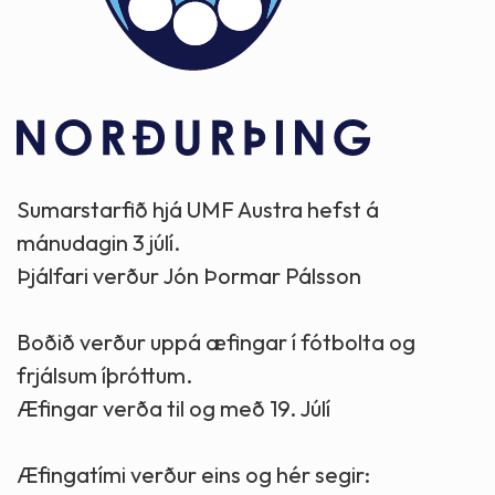
Sumarstarfið hjá UMF Austra hefst á
mánudagin 3 júlí.
Þjálfari verður Jón Þormar Pálsson
Boðið verður uppá æfingar í fótbolta og
frjálsum íþróttum.
Æfingar verða til og með 19. Júlí
Æfingatími verður eins og hér segir: