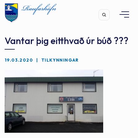
Vantar þig eitthvað úr búð ???
19.03.2020
TILKYNNINGAR
Leita