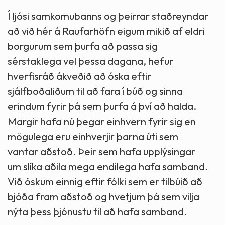
Í ljósi samkomubanns og þeirrar staðreyndar
að við hér á Raufarhöfn eigum mikið af eldri
borgurum sem þurfa að passa sig
sérstaklega vel þessa dagana, hefur
hverfisráð ákveðið að óska eftir
sjálfboðaliðum til að fara í búð og sinna
erindum fyrir þá sem þurfa á því að halda.
Margir hafa nú þegar einhvern fyrir sig en
mögulega eru einhverjir þarna úti sem
vantar aðstoð. Þeir sem hafa upplýsingar
um slíka aðila mega endilega hafa samband.
Við óskum einnig eftir fólki sem er tilbúið að
bjóða fram aðstoð og hvetjum þá sem vilja
nýta þess þjónustu til að hafa samband.