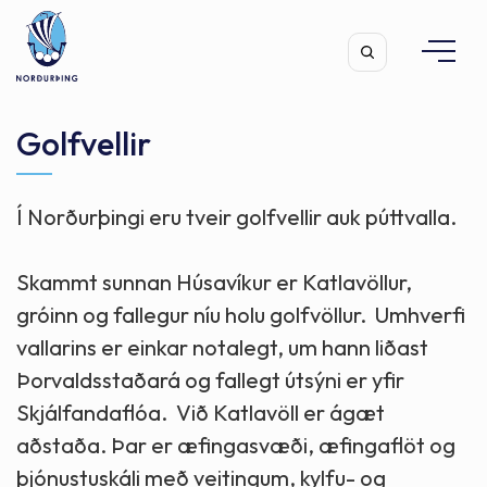
Golfvellir
Í Norðurþingi eru tveir golfvellir auk púttvalla.
Leita
Skammt sunnan Húsavíkur er Katlavöllur,
gróinn og fallegur níu holu golfvöllur. Umhverfi
vallarins er einkar notalegt, um hann liðast
Þorvaldsstaðará og fallegt útsýni er yfir
Skjálfandaflóa. Við Katlavöll er ágæt
aðstaða. Þar er æfingasvæði, æfingaflöt og
þjónustuskáli með veitingum, kylfu- og