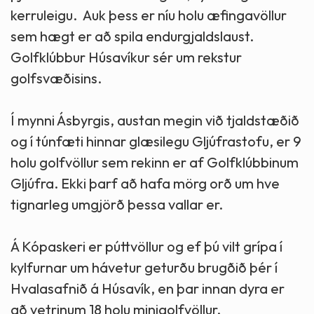
kerruleigu. Auk þess er níu holu æfingavöllur
sem hægt er að spila endurgjaldslaust.
Golfklúbbur Húsavíkur sér um rekstur
golfsvæðisins.
Í mynni Ásbyrgis, austan megin við tjaldstæðið
og í túnfæti hinnar glæsilegu Gljúfrastofu, er 9
holu golfvöllur sem rekinn er af Golfklúbbinum
Gljúfra. Ekki þarf að hafa mörg orð um hve
tignarleg umgjörð þessa vallar er.
Á Kópaskeri er púttvöllur og ef þú vilt grípa í
kylfurnar um hávetur geturðu brugðið þér í
Hvalasafnið á Húsavík, en þar innan dyra er
að vetrinum 18 holu minigolfvöllur.