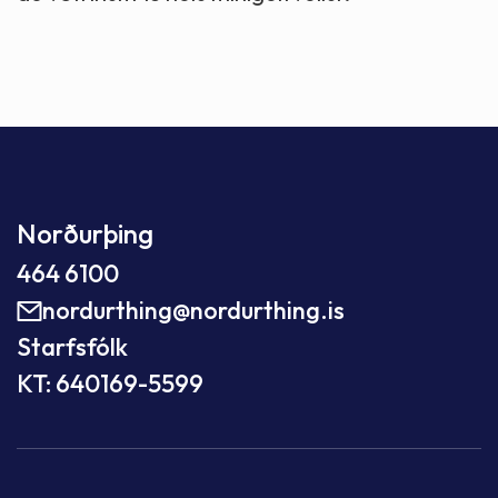
Norðurþing
464 6100
nordurthing@nordurthing.is
Starfsfólk
KT: 640169-5599