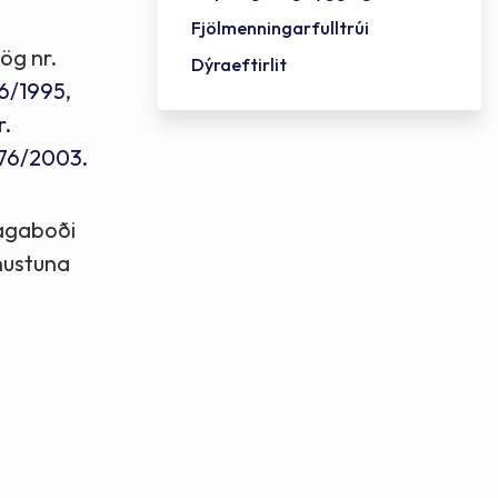
Fjölmenningarfulltrúi
ög nr.
Dýraeftirlit
66/1995
,
r.
.76/2003.
lagaboði
ónustuna