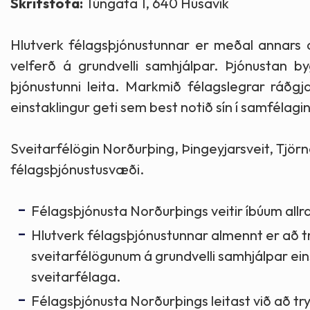
Skrifstofa:
Túngata 1, 640 Húsavík
Skólaþjónusta
Skjöl og útgefið efni
Áhugaverðir staðir
Hlutverk félagsþjónustunnar er meðal annars a
Íþróttir og tómstundir
Mannauður
Útivist og hreyfing
velferð á grundvelli samhjálpar. Þjónustan b
þjónustunni leita. Markmið félagslegrar ráðgja
Framkvæmdir og hafnir
Menning og listir
einstaklingur geti sem best notið sín í samfélagi
Skipulags- og byggingarmál
Söfn
Sveitarfélögin Norðurþing, Þingeyjarsveit, Tj
félagsþjónustusvæði.
Fjölmenningarfulltrúi
Félagsþjónusta Norðurþings veitir íbúum all
Dýraeftirlit
Hlutverk félagsþjónustunnar almennt er að tr
sveitarfélögunum á grundvelli samhjálpar ein
sveitarfélaga.
Félagsþjónusta Norðurþings leitast við að t