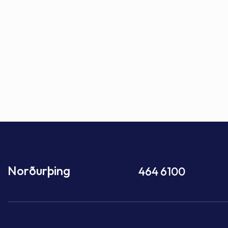
Norðurþing
464 6100