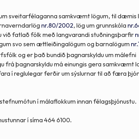
num sveitarfélaganna samkvæmt lögum, til dæmis l
arnaverndarlög
nr.80/2002
, lög um grunnskóla
nr.
 við fatlað fólk með langvarandi stuðningsþarfir
n
lögum svo sem ættleiðingalögum og barnalögum
nr
fsfólk og er það bundið þagnarskyldu um málefni
gu frá þagnarskyldu má einungis gera samkvæmt 
ra í reglulegar ferðir um sýslurnar til að færa þj
stefnumótun í málaflokkum innan félagsþjónustu.
nustunnar í síma 464 6100.