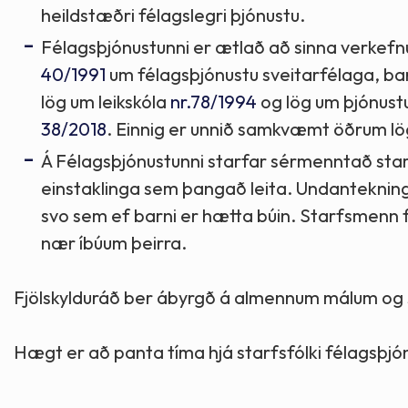
heildstæðri félagslegri þjónustu.
Félagsþjónustunni er ætlað að sinna verkef
40/1991
um félagsþjónustu sveitarfélaga, b
lög um leikskóla
nr.78/1994
og lög um þjónustu
38/2018
. Einnig er unnið samkvæmt öðrum 
Á Félagsþjónustunni starfar sérmenntað star
einstaklinga sem þangað leita. Undanteknin
svo sem ef barni er hætta búin. Starfsmenn fa
nær íbúum þeirra.
Fjölskylduráð ber ábyrgð á almennum málum og 
Hægt er að panta tíma hjá starfsfólki félagsþjó