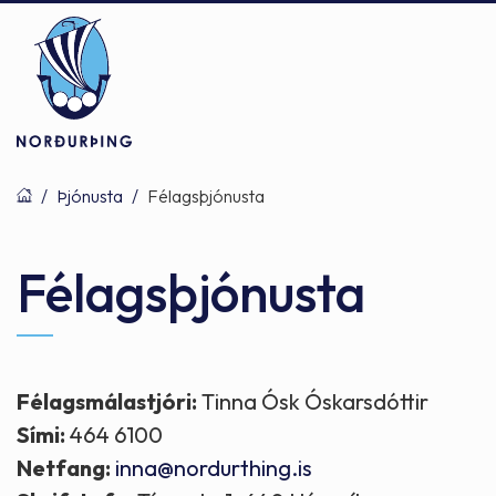
/
Þjónusta
/
Félagsþjónusta
Þjónusta
Stjórnsýsla
Mannlíf
Félagsþjónusta
Félagsþjónusta
Stjórnkerfi
Byggðarlögin
Félagsmálastjóri:
Tinna Ósk Óskarsdóttir
Sími:
464 6100
Menntun
Málaflokkar
Náttúran
Netfang:
inna@nordurthing.is