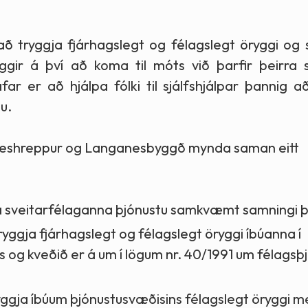
Félagsleg ráðgjöf
ð tryggja fjárhagslegt og félagslegt öryggi og 
Félagslegt leiguhúsnæði
yggir á því að koma til móts við þarfir þeirra 
far er að hjálpa fólki til sjálfshjálpar þannig a
nu.
örneshreppur og Langanesbyggð mynda saman eitt
ra sveitarfélaganna þjónustu samkvæmt samningi 
yggja fjárhagslegt og félagslegt öryggi íbúanna í
s og kveðið er á um í lögum nr. 40/1991 um félagsþ
ryggja íbúum þjónustusvæðisins félagslegt öryggi 