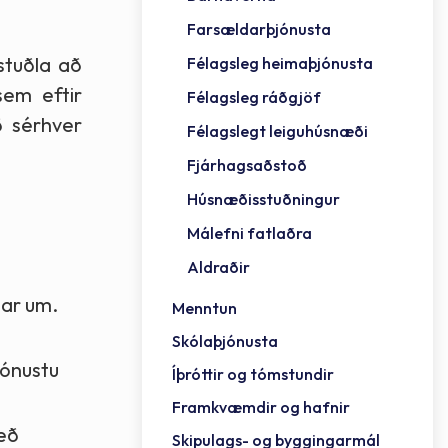
Farsældarþjónusta
Framh
Vinnu
Sorph
Vefm
Bygg
Fræð
Stef
Húsa
Jökul
Golfv
Vina
Hvala
Aldraðir
stuðla að
Félagsleg heimaþjónusta
Mennt
Íþrót
Veitu
Lausa
Fjöls
Hafn
Lög o
Reykj
sem eftir
Félagsleg ráðgjöf
ð sérhver
Félagslegt leiguhúsnæði
Fjárhagsaðstoð
Húsnæðisstuðningur
Málefni fatlaðra
Aldraðir
þar um.
Menntun
Skólaþjónusta
jónustu
Íþróttir og tómstundir
Framkvæmdir og hafnir
með
Skipulags- og byggingarmál