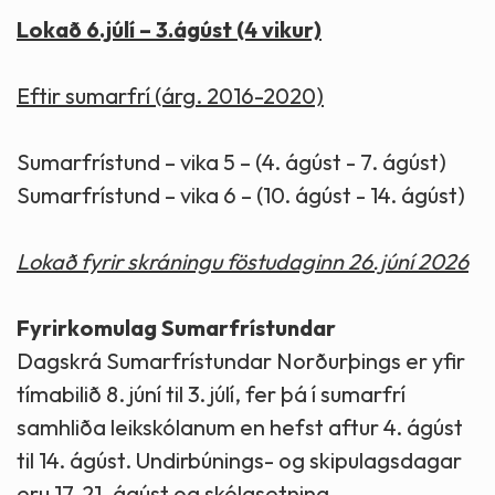
Lokað 6.júlí – 3.ágúst (4 vikur)
Eftir sumarfrí (árg. 2016-2020)
Sumarfrístund – vika 5 – (4. ágúst - 7. ágúst)
Sumarfrístund – vika 6 – (10. ágúst - 14. ágúst)
Lokað fyrir skráningu föstudaginn 26.júní 2026
Fyrirkomulag Sumarfrístundar
Dagskrá Sumarfrístundar Norðurþings er yfir
tímabilið 8. júní til 3. júlí, fer þá í sumarfrí
samhliða leikskólanum en hefst aftur 4. ágúst
til 14. ágúst. Undirbúnings- og skipulagsdagar
eru 17-21. ágúst og skólasetning