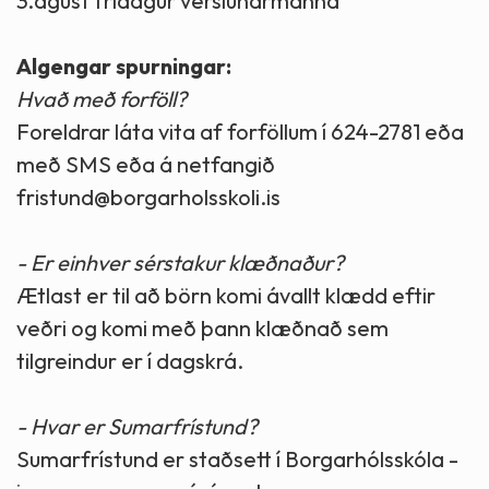
3.ágúst frídagur verslunarmanna
Algengar spurningar:
Hvað með forföll?
Foreldrar láta vita af forföllum í 624-2781 eða
með SMS eða á netfangið
fristund@borgarholsskoli.is
- Er einhver sérstakur klæðnaður?
Ætlast er til að börn komi ávallt klædd eftir
veðri og komi með þann klæðnað sem
tilgreindur er í dagskrá.
- Hvar er Sumarfrístund?
Sumarfrístund er staðsett í Borgarhólsskóla -