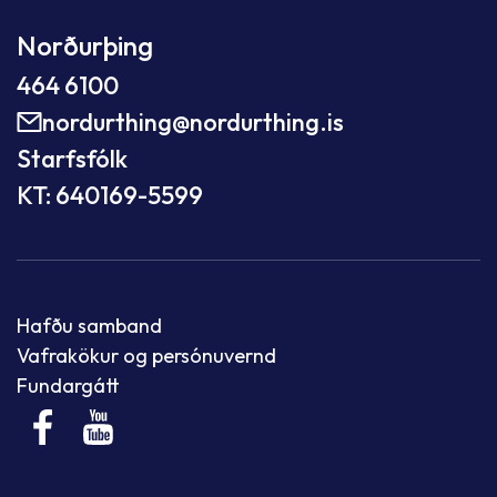
Norðurþing
464 6100
nordurthing@nordurthing.is
Starfsfólk
KT: 640169-5599
Hafðu samband
Vafrakökur og persónuvernd
Fundargátt