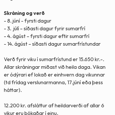
Skráning og verð
- 8. júní - fyrsti dagur
- 3. júlí – síðasti dagur fyrir sumarfrí
- 4. ágúst – fyrsti dagur eftir sumarfrí
- 14. ágúst – síðasti dagur sumarfrístundar
Verð fyrir viku í sumarfrístund er 15.650 kr.-.
Allar skráningar miðast við heila daga. Vikan
er ódýrari ef lokað er einhvern dag vikunnar
(td frídag verslunarmanna, 17.júní eða þess
háttar).
12.200 kr. afsláttur af heildarverði af allar 6
vikur eru bókaðar í einu.