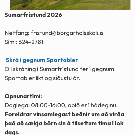
Sumarfrístund 2026
Netfang: fristund@borgarholsskoli.is
Sími: 624-2781
Skrá í gegnum Sportabler
Öll skráning í Sumarfrístund fer í gegnum
Sportabler líkt og síðustu ár.
Opnunartími:
Daglega: 08:00-16:00, opið er í hádeginu.
Foreldrar vinsamlegast beðnir um að virða
það að sækja börn sín á tilsettum tíma í lok
dags.