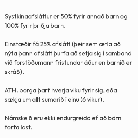
Systkinaafsláttur er 50% fyrir annað barn og
100% fyrir þriðja barn.
Einstæðir fá 25% afslátt (þeir sem ætla að
nýta þann afslátt þurfa að setja sig í samband
við forstöðumann frístundar áður en barnið er
skráð).
ATH. borga þarf hverja viku fyrir sig, eða
sækja um allt sumarið í einu (6 vikur).
Námskeið eru ekki endurgreidd ef að börn
forfallast.