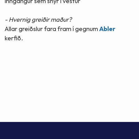
inngangur sem snýr í vestur
- Hvernig greiðir maður?
Allar greiðslur fara fram í gegnum
Abler
kerfið.