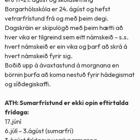
Borgarhólsskóla er 24. ágúst og hefst
vetrarfrístund frá og með þeim degi.
Dagskráin er skipulögð með þeim hætti að
hver vika er tilgreind sem eitt námskeið – s.s.
hvert námskeið er ein vika og þarf að skrá á
hvert námskeið fyrir sig.
Boðið upp á ávaxtastund á morgnana en
börnin þurfa að koma nestuð fyrir hádegismat
og síðdegiskaffi.
ATH: Sumarfrístund er ekki opin eftirtalda
frídaga:
17.júní
6.júlí – 3.ágúst (sumarfrí)