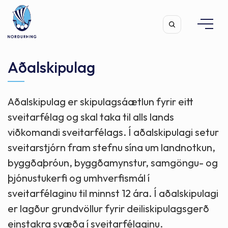
Aðalskipulag
Aðalskipulag er skipulagsáætlun fyrir eitt
Leita
sveitarfélag og skal taka til alls lands
viðkomandi sveitarfélags. Í aðalskipulagi setur
sveitarstjórn fram stefnu sína um landnotkun,
byggðaþróun, byggðamynstur, samgöngu- og
þjónustukerfi og umhverfismál í
sveitarfélaginu til minnst 12 ára. Í aðalskipulagi
er lagður grundvöllur fyrir deiliskipulagsgerð
einstakra svæða í sveitarfélaginu.