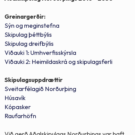
Greinargerðir:
Sýn og meginstefna
Skipulag þéttbýlis
Skipulag dreifbýlis
Viðauki 1: Umhverfisskýrsla
Viðauki 2: Heimildaskrá og skipulagsferli
Skipulagsuppdrættir
Sveitarfélagið Norðurþing
Húsavík
Kópasker
Raufarhöfn
Við gerð Aðalskipulags Norðurþings var haft