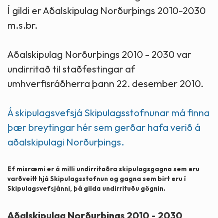
Í gildi er Aðalskipulag Norðurþings 2010-2030
m.s.br.
Aðalskipulag Norðurþings 2010 - 2030 var
undirritað til staðfestingar af
umhverfisráðherra þann 22. desember 2010.
Á skipulagsvefsjá Skipulagsstofnunar má finna
þær breytingar hér sem gerðar hafa verið á
aðalskipulagi Norðurþings.
Ef misræmi er á milli undirritaðra skipulagsgagna sem eru
varðveitt hjá Skipulagsstofnun og gagna sem birt eru í
Skipulagsvefsjánni, þá gilda undirrituðu gögnin.
Aðalskipulag Norðurþings 2010 - 2030