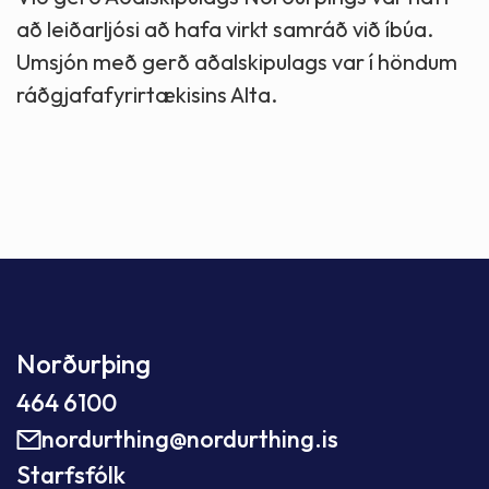
að leiðarljósi að hafa virkt samráð við íbúa.
Umsjón með gerð aðalskipulags var í höndum
ráðgjafafyrirtækisins Alta.
Norðurþing
464 6100
nordurthing@nordurthing.is
Starfsfólk