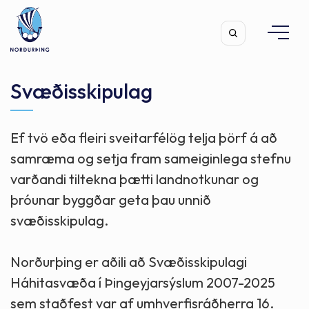
Svæðisskipulag
Ef tvö eða fleiri sveitarfélög telja þörf á að
Leita
samræma og setja fram sameiginlega stefnu
varðandi tiltekna þætti landnotkunar og
þróunar byggðar geta þau unnið
svæðisskipulag.
Norðurþing er aðili að Svæðisskipulagi
Háhitasvæða í Þingeyjarsýslum 2007-2025
sem staðfest var af umhverfisráðherra 16.