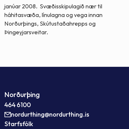
janúar 2008. Svæðisskipulagið nær til
háhitasvæða, línulagna og vega innan
Norðurþings, Skútustaðahrepps og
Þingeyjarsveitar.
Norðurþing
464 6100
nordurthing@nordurthing.is
Starfsfólk