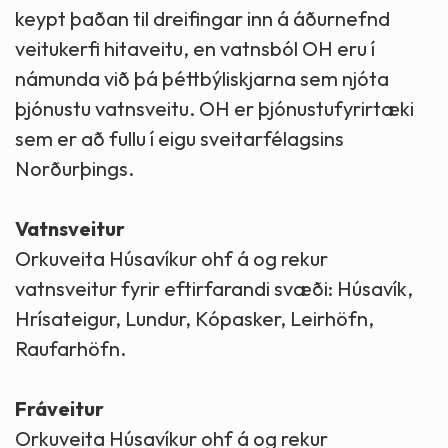
keypt þaðan til dreifingar inn á áðurnefnd
veitukerfi hitaveitu, en vatnsból OH eru í
námunda við þá þéttbýliskjarna sem njóta
þjónustu vatnsveitu. OH er þjónustufyrirtæki
sem er að fullu í eigu sveitarfélagsins
Norðurþings.
Vatnsveitur
Orkuveita Húsavíkur ohf á og rekur
vatnsveitur fyrir eftirfarandi svæði: Húsavík,
Hrísateigur, Lundur, Kópasker, Leirhöfn,
Raufarhöfn.
Fráveitur
Orkuveita Húsavíkur ohf á og rekur