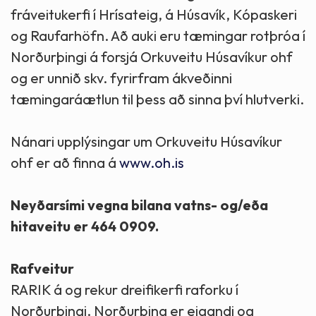
fráveitukerfi í Hrísateig, á Húsavík, Kópaskeri
og Raufarhöfn. Að auki eru tæmingar rotþróa í
Norðurþingi á forsjá Orkuveitu Húsavíkur ohf
og er unnið skv. fyrirfram ákveðinni
tæmingaráætlun til þess að sinna því hlutverki.
Nánari upplýsingar um Orkuveitu Húsavíkur
ohf er að finna á
www.oh.is
Neyðarsími vegna bilana vatns- og/eða
hitaveitu er 464 0909.
Rafveitur
RARIK á og rekur dreifikerfi raforku í
Norðurþingi. Norðurþing er eigandi og