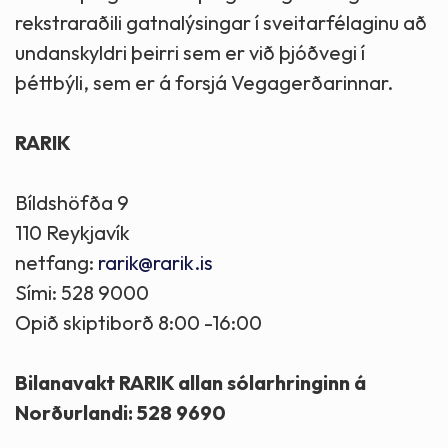
rekstraraðili gatnalýsingar í sveitarfélaginu að
undanskyldri þeirri sem er við þjóðvegi í
þéttbýli, sem er á forsjá Vegagerðarinnar.
RARIK
Bíldshöfða 9
110 Reykjavík
netfang:
rarik@rarik.is
Sími: 528 9000
Opið skiptiborð 8:00 -16:00
Bilanavakt RARIK allan sólarhringinn á
Norðurlandi: 528 9690