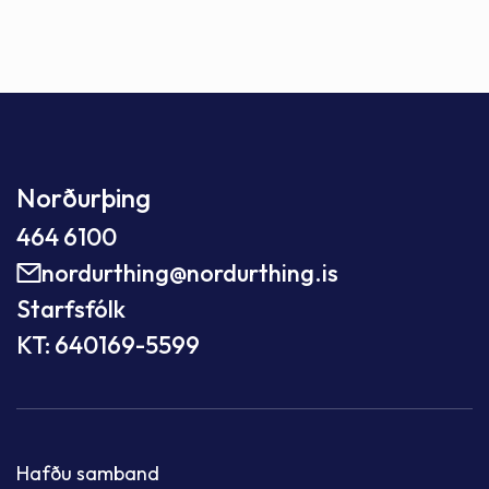
Norðurþing
464 6100
nordurthing@nordurthing.is
Starfsfólk
KT: 640169-5599
Hafðu samband