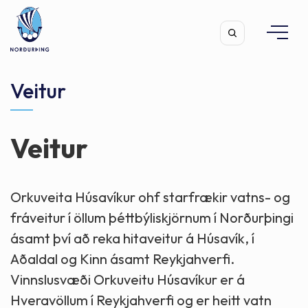
Veitur
Veitur
Leita
Orkuveita Húsavíkur ohf starfrækir vatns- og
fráveitur í öllum þéttbýliskjörnum í Norðurþingi
ásamt því að reka hitaveitur á Húsavík, í
Aðaldal og Kinn ásamt Reykjahverfi.
Vinnslusvæði Orkuveitu Húsavíkur er á
Hveravöllum í Reykjahverfi og er heitt vatn