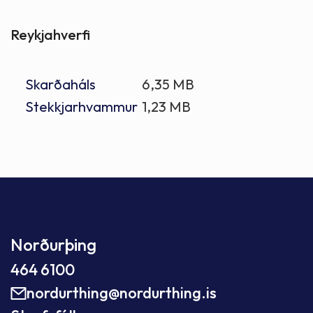
Reykjahverfi
Skarðaháls
6,35 MB
Stekkjarhvammur
1,23 MB
Norðurþing
464 6100
nordurthing@nordurthing.is