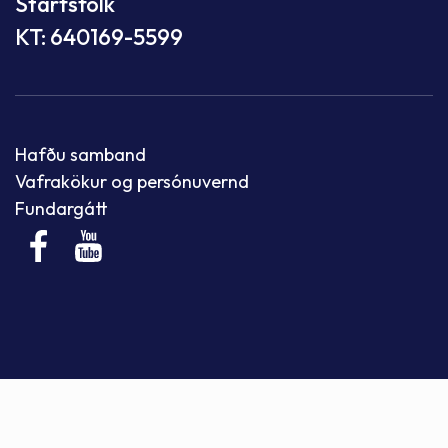
Starfsfólk
KT: 640169-5599
Hafðu samband
Vafrakökur og persónuvernd
Fundargátt