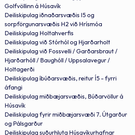
Golfvöllinn á Húsavík
Deiliskipulag iðnaðarsvæðis I5 og
sorpförgunarsvæðis H2 við Hrísmóa
Deiliskipulag Holtahverfis
Deiliskipulag við Stórhól og Hjarðarholt
Deiliskipulag við Fossvelli / Garðarsbraut /
Hjarðarhóll / Baughóll / Uppsalavegur /
Holtagerði
Deiliskipulag íbúðarsvæðis, reitur Í5 - fyrri
áfangi
Deiliskipulag miðbæjarsvæðis, Búðarvöllur á
Húsavík
Deiliskipulag fyrir miðbæjarsvæði 7. Útgarður
og Pálsgarður
Deiliskipulag suðurhluta Húsavíkurhafnar