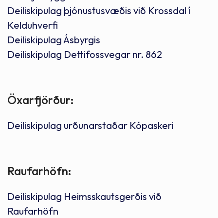
Deiliskipulag þjónustusvæðis við Krossdal í
Kelduhverfi
Deiliskipulag Ásbyrgis
Deiliskipulag Dettifossvegar nr. 862
Öxarfjörður:
Deiliskipulag urðunarstaðar Kópaskeri
Raufarhöfn:
Deiliskipulag Heimsskautsgerðis við
Raufarhöfn