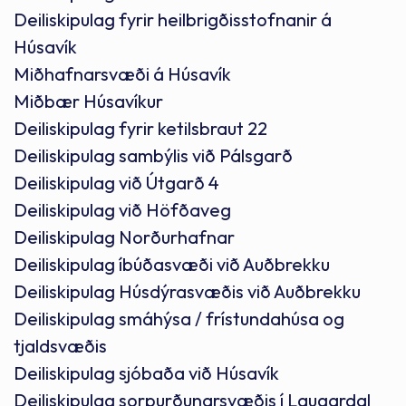
Deiliskipulag fyrir heilbrigðisstofnanir á
Húsavík
Miðhafnarsvæði á Húsavík
Miðbær Húsavíkur
Deiliskipulag fyrir ketilsbraut 22
Deiliskipulag sambýlis við Pálsgarð
Deiliskipulag við Útgarð 4
Deiliskipulag við Höfðaveg
Deiliskipulag Norðurhafnar
Deiliskipulag íbúðasvæði við Auðbrekku
Deiliskipulag Húsdýrasvæðis við Auðbrekku
Deiliskipulag smáhýsa / frístundahúsa og
tjaldsvæðis
Deiliskipulag sjóbaða við Húsavík
Deiliskipulag sorpurðunarsvæðis í Laugardal