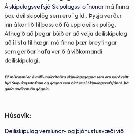
Á
skipulagsvefsjá Skipulagsstofnunar
má finna
þau deiliskipulög sem eru í gildi. Þysja verður
inn á kortið til þess að fá upp deiliskipulög.
Athugið að þegar búið er að velja deiliskipulag
að í lista til hægri má finna þær breytingar
sem gerðar hafa verið á viðkomandi
deiliskipulagi.
Ef misræmi er á milli undirritaðra skipulagsgagna sem eru varðveitt
hjá Skipulagsstofnun og gagna sem birt eru í Skipulagsvefsjánni, þá
gilda undirrituðu gögnin.
Húsavík:
Deiliskipulag verslunar- og þjónustusvæði við