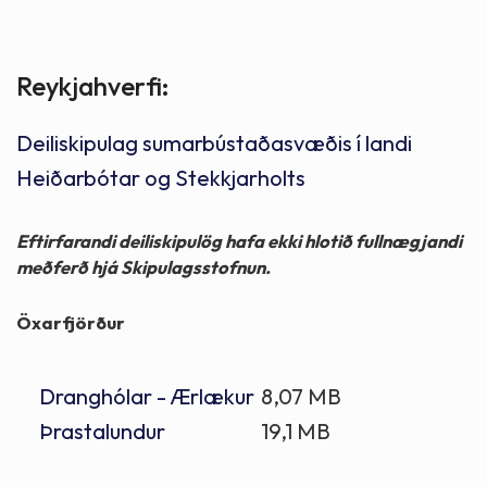
Reykjahverfi:
Deiliskipulag sumarbústaðasvæðis í landi
Heiðarbótar og Stekkjarholts
Eftirfarandi deiliskipulög hafa ekki hlotið fullnægjandi
meðferð hjá Skipulagsstofnun.
Öxarfjörður
Dranghólar - Ærlækur
8,07 MB
Þrastalundur
19,1 MB