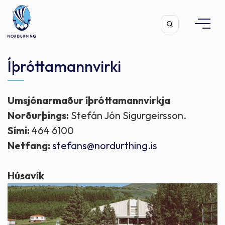
Íþróttamannvirki
Umsjónarmaður íþróttamannvirkja
Leita
Norðurþings:
Stefán Jón Sigurgeirsson.
Sími:
464 6100
Netfang:
stefans@nordurthing.is
Húsavík