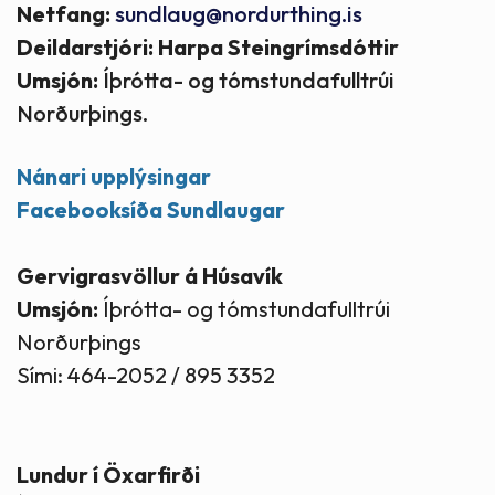
Netfang:
sundlaug@nordurthing.is
Deildarstjóri: Harpa Steingrímsdóttir
Umsjón:
Íþrótta- og tómstundafulltrúi
Norðurþings.
Nánari upplýsingar
Facebooksíða Sundlaugar
Gervigrasvöllur á Húsavík
Umsjón:
Íþrótta- og tómstundafulltrúi
Norðurþings
Sími: 464-2052 / 895 3352
Lundur í Öxarfirði