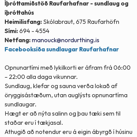
Íþróttamiðstöð Raufarhafnar - sundlaug og
íþróttahús
Heimilisfang:
Skólabraut, 675 Raufarhöfn
Sími:
694 - 4554
Netfang:
manouck@nordurthing.is
Facebooksíða sundlaugar Raufarhafnar
Opnunartími með lykilkorti er áfram frá 06:00
– 22:00 alla daga vikunnar.
Sundlaug, klefar og sauna verða lokað af
öryggisástæðum, utan auglýsts opnunartíma
sundlaugar.
Hægt er að nýta salinn og þau tæki sem til
staðar eru í tækjasal.
Athugið að notendur eru á eigin ábyrgð í húsinu