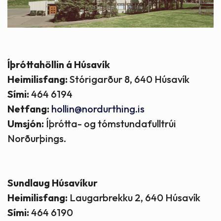
Íþróttahöllin á Húsavík
Heimilisfang:
Stórigarður 8, 640 Húsavík
Sími:
464 6194
Netfang:
hollin@nordurthing.is
Umsjón:
Íþrótta- og tómstundafulltrúi
Norðurþings.
Sundlaug Húsavíkur
Heimilisfang:
Laugarbrekku 2, 640 Húsavík
Sími:
464 6190