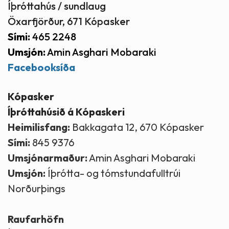
Íþróttahús / sundlaug
Öxarfjörður, 671 Kópasker
Sími:
465 2248
Umsjón:
Amin Asghari Mobaraki
Facebooksíða
Kópasker
Íþróttahúsið á Kópaskeri
Heimilisfang:
Bakkagata 12, 670 Kópasker
Sími:
845 9376
Umsjónarmaður:
Amin Asghari Mobaraki
Umsjón:
Íþrótta- og tómstundafulltrúi
Norðurþings
Raufarhöfn