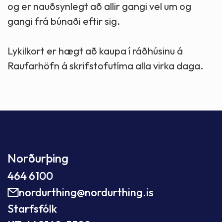
og er nauðsynlegt að allir gangi vel um og
gangi frá búnaði eftir sig.
Lykilkort er hægt að kaupa í ráðhúsinu á
Raufarhöfn á skrifstofutíma alla virka daga.
Norðurþing
464 6100
nordurthing@nordurthing.is
Starfsfólk