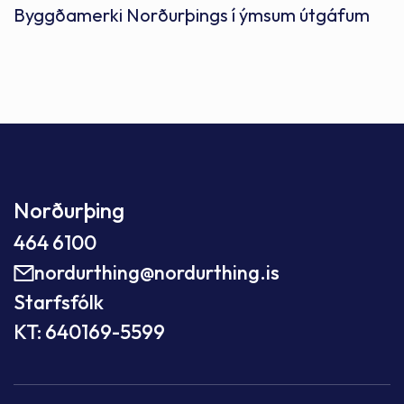
Byggðamerki Norðurþings í ýmsum útgáfum
Norðurþing
464 6100
nordurthing@nordurthing.is
Starfsfólk
KT: 640169-5599