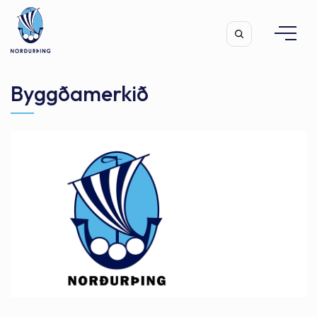
Byggðamerkið
Leita