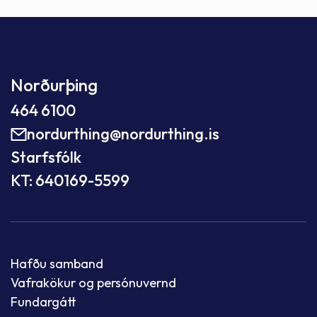
Norðurþing
464 6100
nordurthing@nordurthing.is
Starfsfólk
KT: 640169-5599
Hafðu samband
Vafrakökur og persónuvernd
Fundargátt