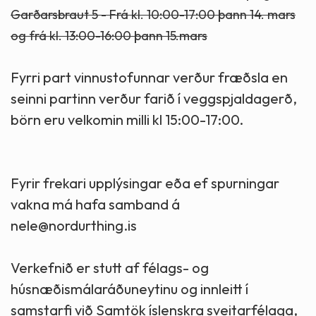
Garðarsbraut 5 - Frá kl. 10:00-17:00 þann 14. mars
og frá kl. 13:00-16:00 þann 15.mars
Fyrri part vinnustofunnar verður fræðsla en
seinni partinn verður farið í veggspjaldagerð,
börn eru velkomin milli kl 15:00-17:00.
Fyrir frekari upplýsingar eða ef spurningar
vakna má hafa samband á
nele@nordurthing.is
Verkefnið er stutt af félags- og
húsnæðismálaráðuneytinu og innleitt í
samstarfi við Samtök íslenskra sveitarfélaga,