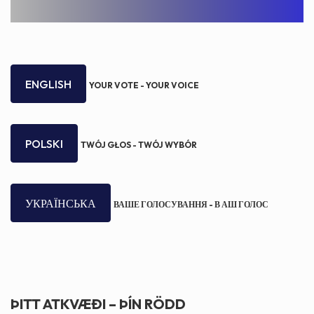
ENGLISH
YOUR VOTE -
YOUR VOICE
POLSKI
TWÓJ GŁOS - TWÓJ WYBÓR
УКРАЇНСЬКА
ВАШЕ ГОЛОСУВАННЯ -
В АШ ГОЛОС
ÞITT ATKVÆÐI – ÞÍN RÖDD