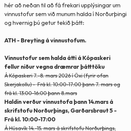
hér að neðan til að fá frekari upplýsingar um
vinnustofur sem við munum halda í Norðurþingi
og hvernig þú getur tekið þátt:
ATH - Breyting á vinnustofum.
Vinnustofur sem halda átti á Kópaskeri
fellur niður vegna dræmrar þátttöku
Á Kópaskeri 7.-8. mars 2026 í Öxi (fyrir ofan
Skerjakollu) - Frá kl. 10:00-17:00 þann 7. mars og
frá kl. 13:00-16:00 þann 8.mars
Haldin verður vinnustofa þann 14.mars á
skrifstofu Norðurþings, Garðarsbraut 5 -
Frá kl. 10:00-17:00
Á Húsavík 14.-15. mars á skrifstofu Norðurþings,