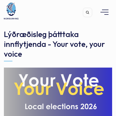
Lýðræðisleg þátttaka
innflytjenda - Your vote, your
voice
Leita