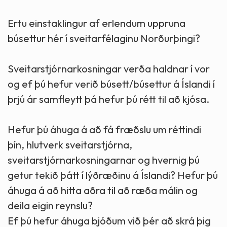
Ertu einstaklingur af erlendum uppruna
búsettur hér í sveitarfélaginu Norðurþingi?
Sveitarstjórnarkosningar verða haldnar í vor
og ef þú hefur verið búsett/búsettur á Íslandi í
þrjú ár samfleytt þá hefur þú rétt til að kjósa.
Hefur þú áhuga á að fá fræðslu um réttindi
þín, hlutverk sveitarstjórna,
sveitarstjórnarkosningarnar og hvernig þú
getur tekið þátt í lýðræðinu á Íslandi? Hefur þú
áhuga á að hitta aðra til að ræða málin og
deila eigin reynslu?
Ef þú hefur áhuga bjóðum við þér að skrá þig