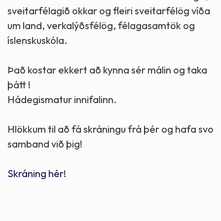
sveitarfélagið okkar og fleiri sveitarfélög víða
um land, verkalýðsfélög, félagasamtök og
íslenskuskóla.
Það kostar ekkert að kynna sér málin og taka
þátt !
Hádegismatur innifalinn.
Hlökkum til að fá skráningu frá þér og hafa svo
samband við þig!
Skráning hér
!