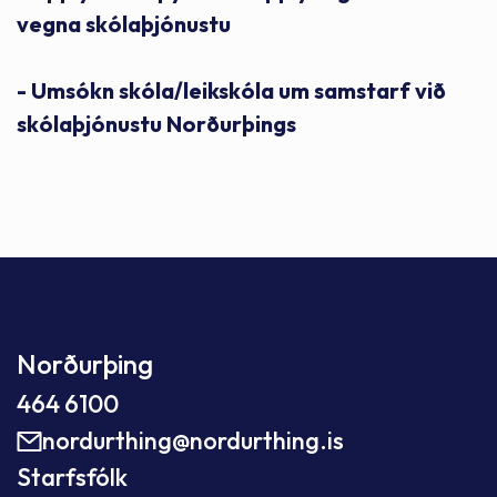
vegna skólaþjónustu
- Umsókn skóla/leikskóla um samstarf við
skólaþjónustu Norðurþings
Norðurþing
464 6100
nordurthing@nordurthing.is
Starfsfólk