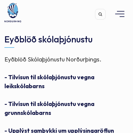
Eyðblöð skólaþjónustu
Eyðblöð Skólaþjónustu Norðurþings.
Leita
- Tilvísun til skólaþjónustu vegna
leikskólabarns
- Tilvísun til skólaþjónustu vegna
grunnskólabarns
- Upplýst samþykki um upplýsingaröflun