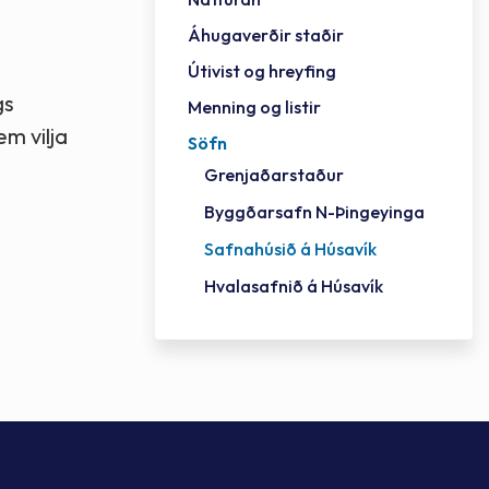
Áhugaverðir staðir
Félag
Framh
Vinnu
Sorph
Vefm
Bygg
Fræð
Stef
Húsa
Jökul
Golfv
Vina
Útivist og hreyfing
Félag
Mennt
Íþrót
Veitu
Lausa
Fjöls
Hafn
Lög o
Reykj
gs
Menning og listir
m vilja
Söfn
Grenjaðarstaður
Byggðarsafn N-Þingeyinga
Safnahúsið á Húsavík
Hvalasafnið á Húsavík