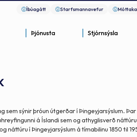
Íbúagátt
Starfsmannavefur
Móttaka
Þjónusta
Stjórnsýsla
k
Góð þjónusta
Góð stjórnsýsla
Góð mannlíf
Grenjaðarstaður
- gott samfélag
- gott samfélag
- gott samfélag
ng sem sýnir þróun útgerðar í Þingeyjarsýslum. Þar 
Byggðarsafn N-Þingeyinga
reyfingunni á Íslandi sem og athyglisverð náttúr
náttúru í Þingeyjarsýslum á tímabilinu 1850 til 1
Safnahúsið á Húsavík