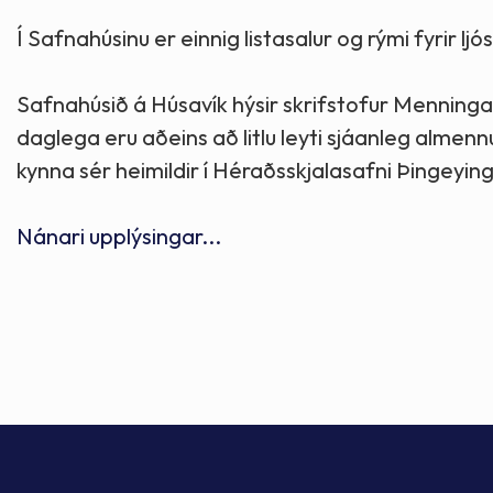
Skólaþjónusta
Skjöl og útgefið efni
Áhugaverðir staðir
Í Safnahúsinu er einnig listasalur og rými fyrir l
Íþróttir og tómstundir
Mannauður
Útivist og hreyfing
Safnahúsið á Húsavík hýsir skrifstofur Menning
daglega eru aðeins að litlu leyti sjáanleg almen
Framkvæmdir og hafnir
Menning og listir
kynna sér heimildir í Héraðsskjalasafni Þingeyin
Skipulags- og byggingarmál
Söfn
Nánari upplýsingar...
Fjölmenningarfulltrúi
Dýraeftirlit