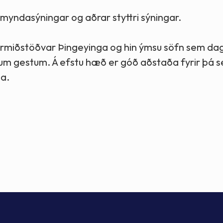
jósmyndasýningar og aðrar styttri sýningar.
Hvalasafnið á Húsavík
armiðstöðvar Þingeyinga og hin ýmsu söfn sem da
num gestum. Á efstu hæð er góð aðstaða fyrir þá se
ga.