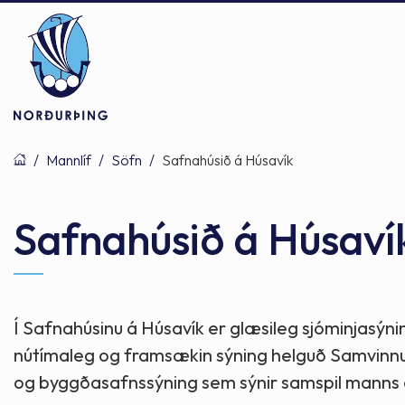
/
Mannlíf
/
Söfn
/
Safnahúsið á Húsavík
Þjónusta
Stjórnsýsla
Mannlíf
Safnahúsið á Húsaví
Félagsþjónusta
Stjórnkerfi
Byggðarlögin
Í Safnahúsinu á Húsavík er glæsileg sjóminjasýni
nútímaleg og framsækin sýning helguð Samvinnuh
Menntun
Málaflokkar
Náttúran
og byggðasafnssýning sem sýnir samspil manns og 