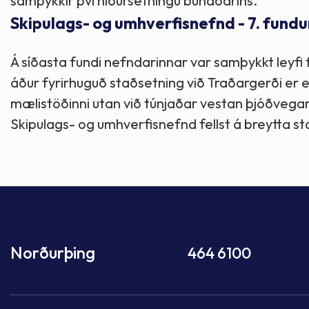
samþykkir því niðursetningu búnaðarins.
Skipulags- og umhverfisnefnd - 7. fundu
Á síðasta fundi nefndarinnar var samþykkt leyfi
áður fyrirhuguð staðsetning við Traðargerði er e
mælistöðinni utan við túnjaðar vestan þjóðvegar
Skipulags- og umhverfisnefnd fellst á breytta s
Norðurþing
464 6100