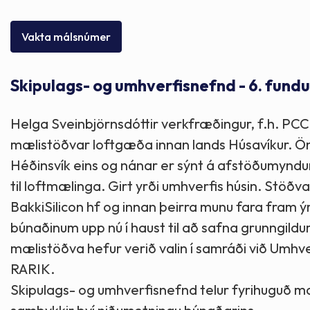
Skólaþjónusta
Skjöl og útgefið efni
Áhugaverðir staðir
Vakta málsnúmer
Íþróttir og tómstundir
Mannauður
Útivist og hreyfing
Skipulags- og umhverfisnefnd - 6. fundu
Framkvæmdir og hafnir
Menning og listir
Helga Sveinbjörnsdóttir verkfræðingur, f.h. PCC Ba
Skipulags- og byggingarmál
Söfn
mælistöðvar loftgæða innan lands Húsavíkur. Önnu
Héðinsvík eins og nánar er sýnt á afstöðumyndum.
Fjölmenningarfulltrúi
til loftmælinga. Girt yrði umhverfis húsin. Stöð
BakkiSilicon hf og innan þeirra munu fara fram
búnaðinum upp nú í haust til að safna grunngild
Dýraeftirlit
mælistöðva hefur verið valin í samráði við Umhve
RARIK.
Skipulags- og umhverfisnefnd telur fyrihuguð m