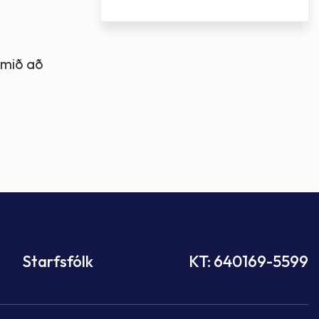
omið að
Starfsfólk
KT: 640169-5599