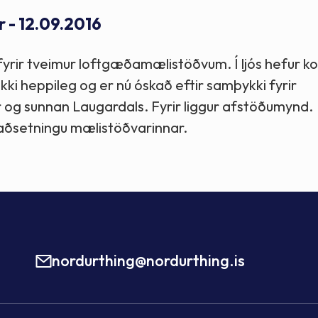
r - 12.09.2016
 fyrir tveimur loftgæðamælistöðvum. Í ljós hefur k
kki heppileg og er nú óskað eftir samþykki fyrir
 og sunnan Laugardals. Fyrir liggur afstöðumynd.
taðsetningu mælistöðvarinnar.
nordurthing@nordurthing.is