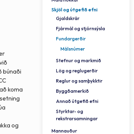
Skjöl og útgefið efni
Félag
Framh
Vinnu
Sorph
Vefm
Bygg
Fræð
Húsa
Jökul
Golfv
Vina
Hvala
Styrktar- og rekstrarsamningar
Gjaldskrár
Félag
Mennt
Íþrót
Veitu
Lausa
Fjöls
Hafn
Reykj
Fjármál og stjórnsýsla
Fundargerðir
Málsnúmer
ær
Stefnur og markmið
við
Lög og reglugerðir
ð búnaði
PCC
Reglur og samþykktir
r að koma
Byggðamerkið
ðsetning
Annað útgefið efni
rúa
Styrktar- og
rekstrarsamningar
akka og
Mannauður