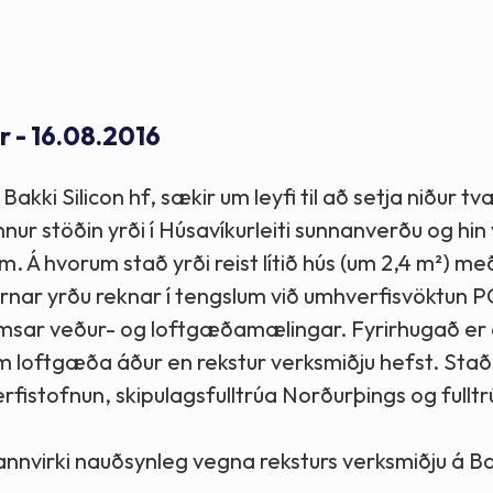
Stefnur og markmið
Lög og reglugerðir
r - 16.08.2016
kki Silicon hf, sækir um leyfi til að setja niður tv
r stöðin yrði í Húsavíkurleiti sunnanverðu og hin 
 Á hvorum stað yrði reist lítið hús (um 2,4 m²) me
varnar yrðu reknar í tengslum við umhverfisvöktun 
 ýmsar veður- og loftgæðamælingar. Fyrirhugað e
um loftgæða áður en rekstur verksmiðju hefst. Sta
rfistofnun, skipulagsfulltrúa Norðurþings og fullt
annvirki nauðsynleg vegna reksturs verksmiðju á B