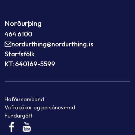
Norðurþing
464 6100
nordurthing@nordurthing.is
Starfsfólk
KT: 640169-5599
Hafðu samband
Vafrakökur og persónuvernd
Fundargátt