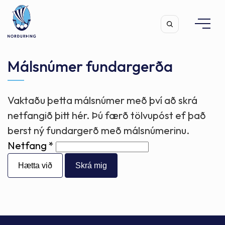
Málsnúmer fundargerða
Vaktaðu þetta málsnúmer með því að skrá
Leita
netfangið þitt hér. Þú færð tölvupóst ef það
berst ný fundargerð með málsnúmerinu.
Netfang
Hætta við