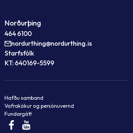
Norðurþing
464 6100
nordurthing@nordurthing.is
Starfsfólk
KT: 640169-5599
Hafðu samband
Vafrakökur og persónuvernd
Fundargátt