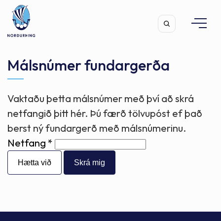
Málsnúmer fundargerða
Vaktaðu þetta málsnúmer með því að skrá
Leita
netfangið þitt hér. Þú færð tölvupóst ef það
berst ný fundargerð með málsnúmerinu.
Netfang
Hætta við