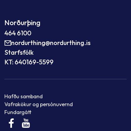
Norðurþing
464 6100
nordurthing@nordurthing.is
Starfsfólk
KT: 640169-5599
Hafðu samband
Vafrakökur og persónuvernd
Fundargátt