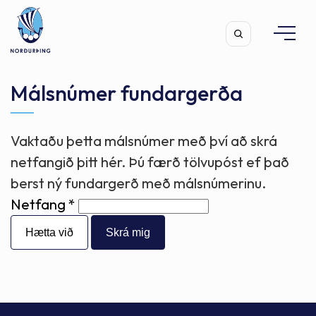
Málsnúmer fundargerða
Vaktaðu þetta málsnúmer með því að skrá
Leita
netfangið þitt hér. Þú færð tölvupóst ef það
berst ný fundargerð með málsnúmerinu.
Netfang
Hætta við