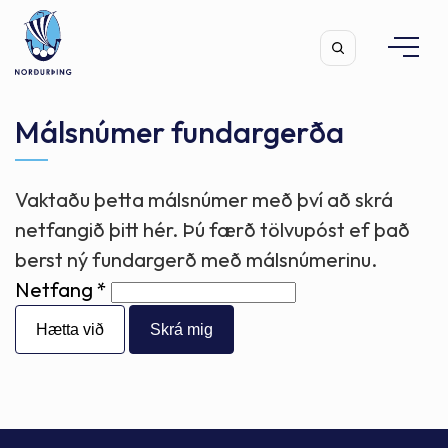
Málsnúmer fundargerða
Vaktaðu þetta málsnúmer með því að skrá
Leita
netfangið þitt hér. Þú færð tölvupóst ef það
berst ný fundargerð með málsnúmerinu.
Netfang
Hætta við