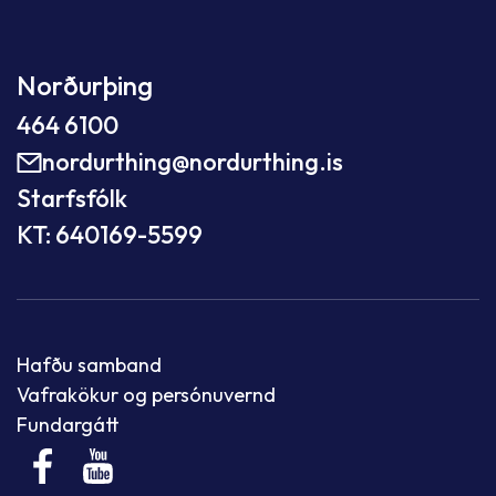
Norðurþing
464 6100
nordurthing@nordurthing.is
Starfsfólk
KT: 640169-5599
Hafðu samband
Vafrakökur og persónuvernd
Fundargátt