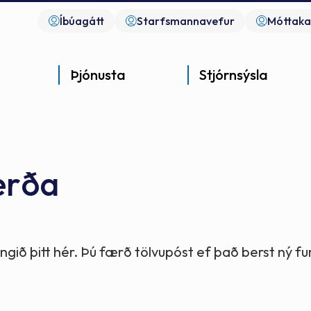
Íbúagátt
Starfsmannavefur
Móttaka
Þjónusta
Stjórnsýsla
erða
Góð þjónusta
Góð stjórnsýsla
Góð mannlíf
- gott samfélag
- gott samfélag
- gott samfélag
gið þitt hér. Þú færð tölvupóst ef það berst ný 