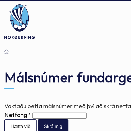
Þjónusta
Stjórnsýsla
Mannlíf
Málsnúmer fundarg
Félagsþjónusta
Stjórnkerfi
Byggðarlögin
Vaktaðu þetta málsnúmer með því að skrá netfan
Netfang
Menntun
Málaflokkar
Náttúran
Hætta við