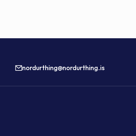
nordurthing@nordurthing.is