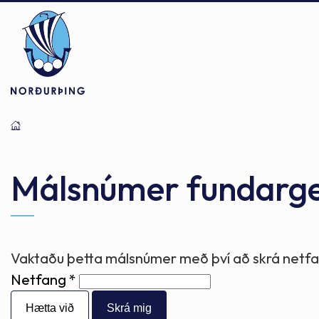
Þjónusta
Stjórnsýsla
Mannlíf
Málsnúmer fundarg
Félagsþjónusta
Stjórnkerfi
Byggðarlögin
Vaktaðu þetta málsnúmer með því að skrá netfan
Netfang
Menntun
Málaflokkar
Náttúran
Hætta við