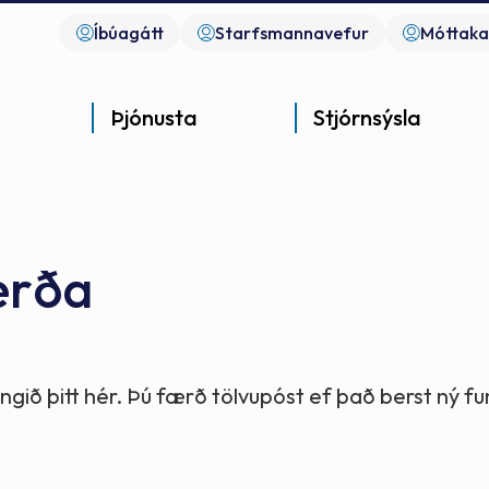
Íbúagátt
Starfsmannavefur
Móttaka
Þjónusta
Stjórnsýsla
erða
Góð þjónusta
Góð stjórnsýsla
Góð mannlíf
- gott samfélag
- gott samfélag
- gott samfélag
gið þitt hér. Þú færð tölvupóst ef það berst ný 