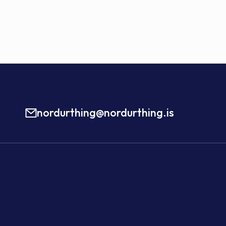
nordurthing@nordurthing.is