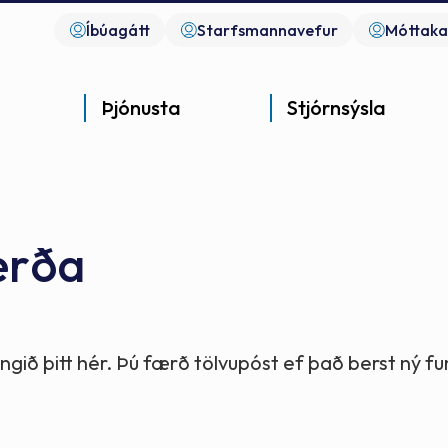
Íbúagátt
Starfsmannavefur
Móttaka
Þjónusta
Stjórnsýsla
erða
Góð þjónusta
Góð stjórnsýsla
Góð mannlíf
- gott samfélag
- gott samfélag
- gott samfélag
gið þitt hér. Þú færð tölvupóst ef það berst ný 