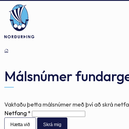
Þjónusta
Stjórnsýsla
Mannlíf
Málsnúmer fundarg
Félagsþjónusta
Stjórnkerfi
Byggðarlögin
Vaktaðu þetta málsnúmer með því að skrá netfan
Netfang
Menntun
Málaflokkar
Náttúran
Hætta við