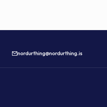
nordurthing@nordurthing.is