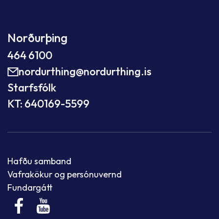
Norðurþing
464 6100
nordurthing@nordurthing.is
Starfsfólk
KT: 640169-5599
Hafðu samband
Vafrakökur og persónuvernd
Fundargátt