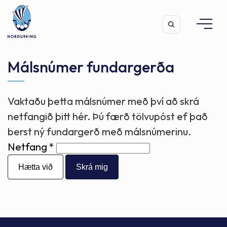
Málsnúmer fundargerða
Vaktaðu þetta málsnúmer með því að skrá
Leita
netfangið þitt hér. Þú færð tölvupóst ef það
berst ný fundargerð með málsnúmerinu.
Netfang
Hætta við