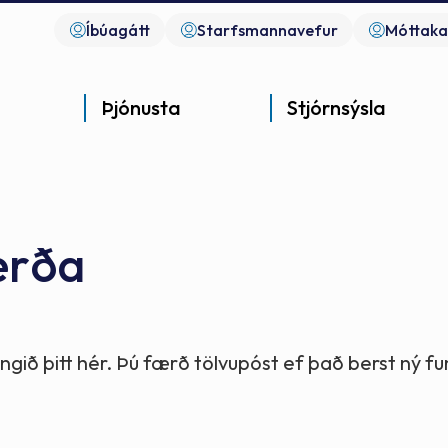
Íbúagátt
Starfsmannavefur
Móttaka
Þjónusta
Stjórnsýsla
erða
Góð þjónusta
Góð stjórnsýsla
Góð mannlíf
- gott samfélag
- gott samfélag
- gott samfélag
gið þitt hér. Þú færð tölvupóst ef það berst ný 