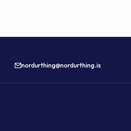
nordurthing@nordurthing.is