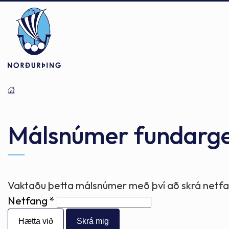
Þjónusta
Stjórnsýsla
Mannlíf
Málsnúmer fundarg
Félagsþjónusta
Stjórnkerfi
Byggðarlögin
Vaktaðu þetta málsnúmer með því að skrá netfan
Netfang
Menntun
Málaflokkar
Náttúran
Hætta við