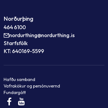
Norðurþing
464 6100
nordurthing@nordurthing.is
Starfsfólk
KT: 640169-5599
Hafðu samband
Vafrakökur og persónuvernd
Fundargátt