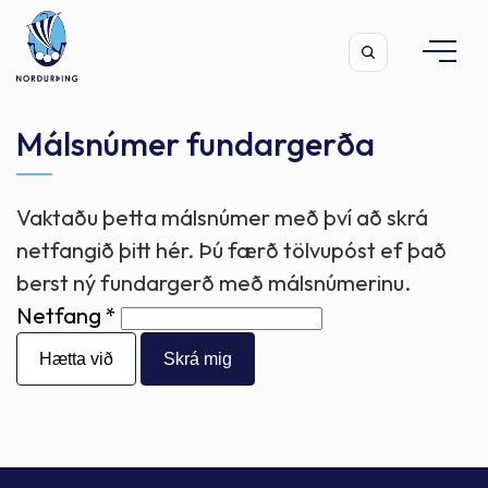
Málsnúmer fundargerða
Vaktaðu þetta málsnúmer með því að skrá
Leita
netfangið þitt hér. Þú færð tölvupóst ef það
berst ný fundargerð með málsnúmerinu.
Netfang
Hætta við