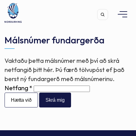
Málsnúmer fundargerða
Vaktaðu þetta málsnúmer með því að skrá
Leita
netfangið þitt hér. Þú færð tölvupóst ef það
berst ný fundargerð með málsnúmerinu.
Netfang
Hætta við