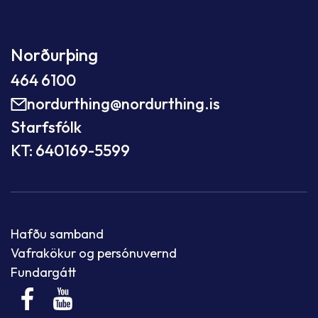
Norðurþing
464 6100
nordurthing@nordurthing.is
Starfsfólk
KT: 640169-5599
Hafðu samband
Vafrakökur og persónuvernd
Fundargátt