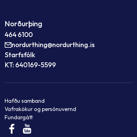
Norðurþing
464 6100
nordurthing@nordurthing.is
Starfsfólk
KT: 640169-5599
Hafðu samband
Vafrakökur og persónuvernd
Fundargátt