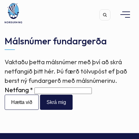
Málsnúmer fundargerða
Vaktaðu þetta málsnúmer með því að skrá
Leita
netfangið þitt hér. Þú færð tölvupóst ef það
berst ný fundargerð með málsnúmerinu.
Netfang
Hætta við