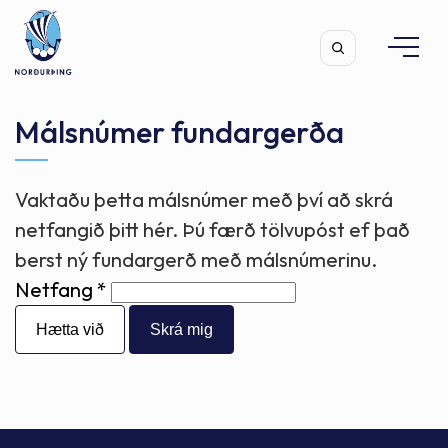
Málsnúmer fundargerða
Vaktaðu þetta málsnúmer með því að skrá
Leita
netfangið þitt hér. Þú færð tölvupóst ef það
berst ný fundargerð með málsnúmerinu.
Netfang
Hætta við