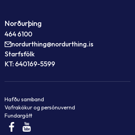
Norðurþing
464 6100
nordurthing@nordurthing.is
Starfsfólk
KT: 640169-5599
Hafðu samband
Vafrakökur og persónuvernd
Fundargátt