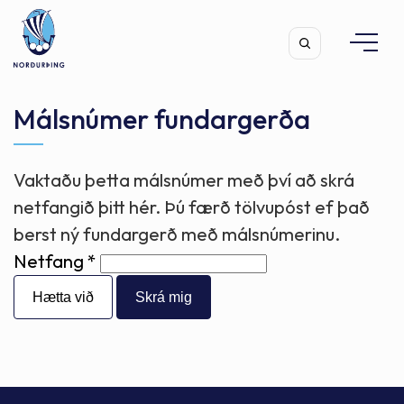
Málsnúmer fundargerða
Vaktaðu þetta málsnúmer með því að skrá
Leita
netfangið þitt hér. Þú færð tölvupóst ef það
berst ný fundargerð með málsnúmerinu.
Netfang
Hætta við