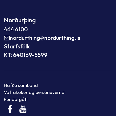
Norðurþing
464 6100
nordurthing@nordurthing.is
Starfsfólk
KT: 640169-5599
Hafðu samband
Vafrakökur og persónuvernd
Fundargátt