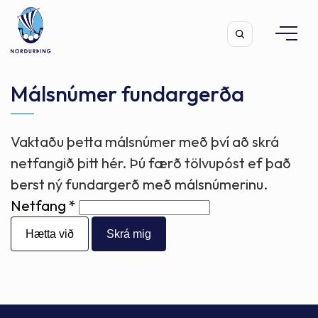
Málsnúmer fundargerða
Vaktaðu þetta málsnúmer með því að skrá
Leita
netfangið þitt hér. Þú færð tölvupóst ef það
berst ný fundargerð með málsnúmerinu.
Netfang
Hætta við