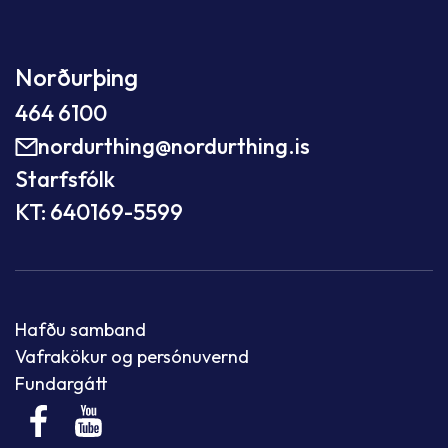
Norðurþing
464 6100
nordurthing@nordurthing.is
Starfsfólk
KT: 640169-5599
Hafðu samband
Vafrakökur og persónuvernd
Fundargátt