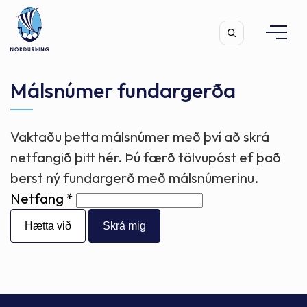
Málsnúmer fundargerða
Vaktaðu þetta málsnúmer með því að skrá
Leita
netfangið þitt hér. Þú færð tölvupóst ef það
berst ný fundargerð með málsnúmerinu.
Netfang
Hætta við