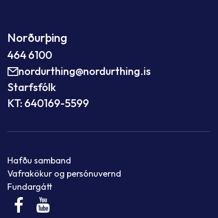
Norðurþing
464 6100
nordurthing@nordurthing.is
Starfsfólk
KT: 640169-5599
Hafðu samband
Vafrakökur og persónuvernd
Fundargátt