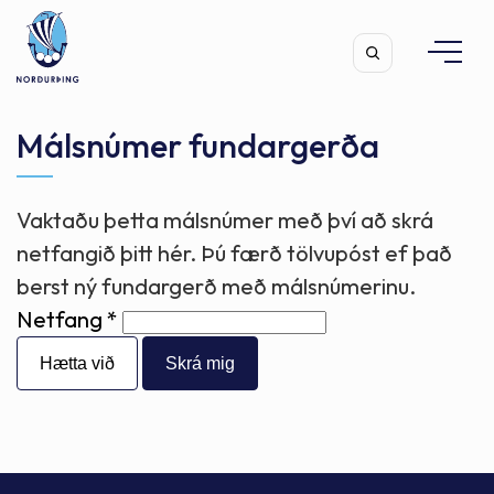
Málsnúmer fundargerða
Vaktaðu þetta málsnúmer með því að skrá
Leita
netfangið þitt hér. Þú færð tölvupóst ef það
berst ný fundargerð með málsnúmerinu.
Netfang
Hætta við