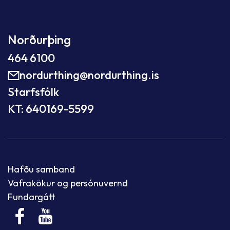
Norðurþing
464 6100
nordurthing@nordurthing.is
Starfsfólk
KT: 640169-5599
Hafðu samband
Vafrakökur og persónuvernd
Fundargátt