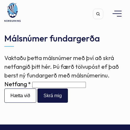
Málsnúmer fundargerða
Vaktaðu þetta málsnúmer með því að skrá
Leita
netfangið þitt hér. Þú færð tölvupóst ef það
berst ný fundargerð með málsnúmerinu.
Netfang
Hætta við