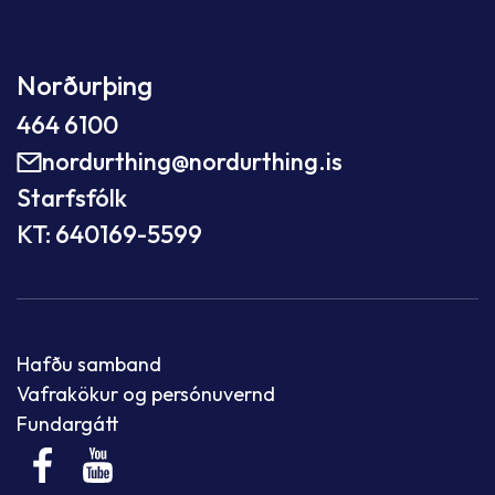
Norðurþing
464 6100
nordurthing@nordurthing.is
Starfsfólk
KT: 640169-5599
Hafðu samband
Vafrakökur og persónuvernd
Fundargátt