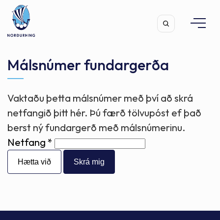
Málsnúmer fundargerða
Vaktaðu þetta málsnúmer með því að skrá
Leita
netfangið þitt hér. Þú færð tölvupóst ef það
berst ný fundargerð með málsnúmerinu.
Netfang
Hætta við