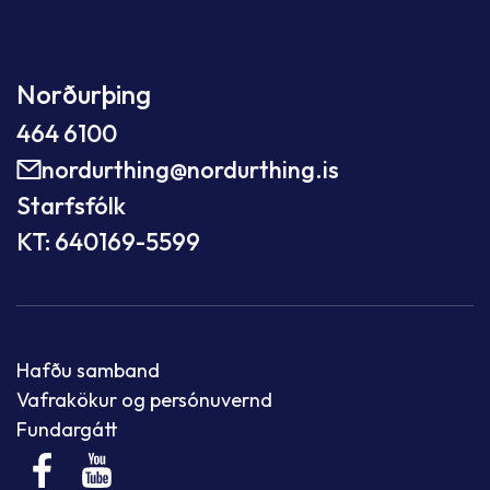
Norðurþing
464 6100
nordurthing@nordurthing.is
Starfsfólk
KT: 640169-5599
Hafðu samband
Vafrakökur og persónuvernd
Fundargátt