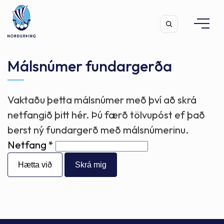
Málsnúmer fundargerða
Vaktaðu þetta málsnúmer með því að skrá
Leita
netfangið þitt hér. Þú færð tölvupóst ef það
berst ný fundargerð með málsnúmerinu.
Netfang
Hætta við