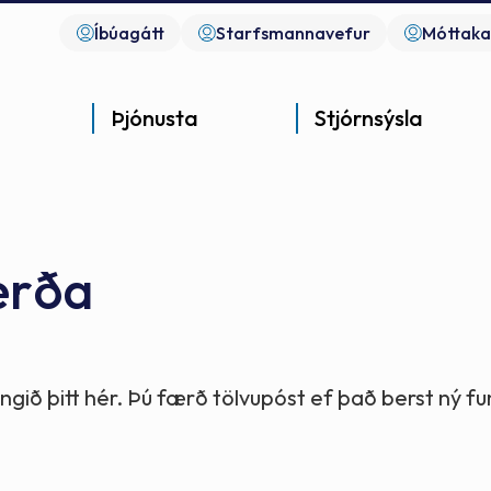
Íbúagátt
Starfsmannavefur
Móttaka
Þjónusta
Stjórnsýsla
erða
Góð þjónusta
Góð stjórnsýsla
Góð mannlíf
- gott samfélag
- gott samfélag
- gott samfélag
gið þitt hér. Þú færð tölvupóst ef það berst ný 