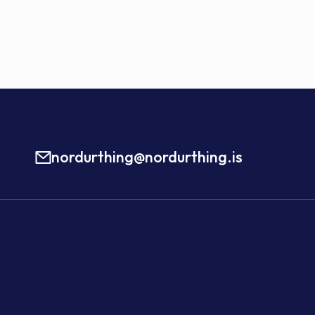
nordurthing@nordurthing.is