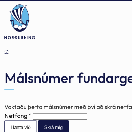
Þjónusta
Stjórnsýsla
Mannlíf
Málsnúmer fundarg
Félagsþjónusta
Stjórnkerfi
Byggðarlögin
Vaktaðu þetta málsnúmer með því að skrá netfan
Netfang
Menntun
Málaflokkar
Náttúran
Hætta við