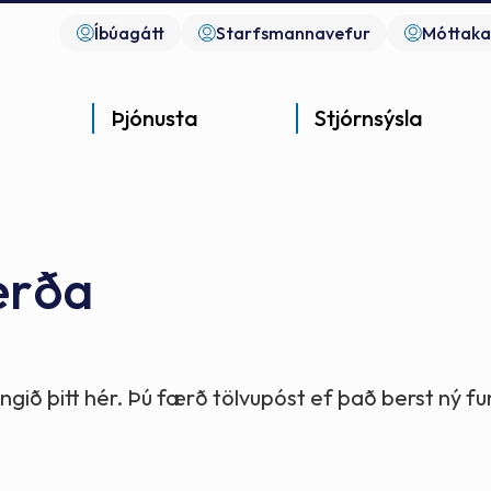
Íbúagátt
Starfsmannavefur
Móttaka
Þjónusta
Stjórnsýsla
erða
Góð þjónusta
Góð stjórnsýsla
Góð mannlíf
- gott samfélag
- gott samfélag
- gott samfélag
gið þitt hér. Þú færð tölvupóst ef það berst ný 