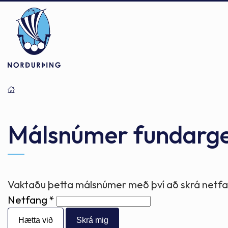
Þjónusta
Stjórnsýsla
Mannlíf
Málsnúmer fundarg
Félagsþjónusta
Stjórnkerfi
Byggðarlögin
Vaktaðu þetta málsnúmer með því að skrá netfan
Netfang
Menntun
Málaflokkar
Náttúran
Hætta við