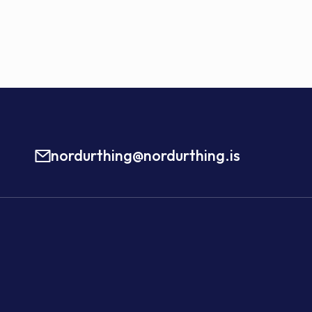
nordurthing@nordurthing.is