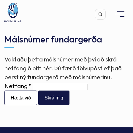
Málsnúmer fundargerða
Vaktaðu þetta málsnúmer með því að skrá
Leita
netfangið þitt hér. Þú færð tölvupóst ef það
berst ný fundargerð með málsnúmerinu.
Netfang
Hætta við