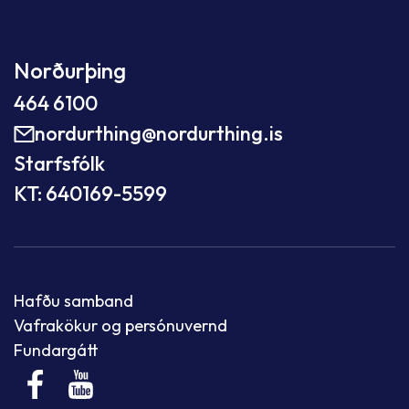
Norðurþing
464 6100
nordurthing@nordurthing.is
Starfsfólk
KT: 640169-5599
Hafðu samband
Vafrakökur og persónuvernd
Fundargátt