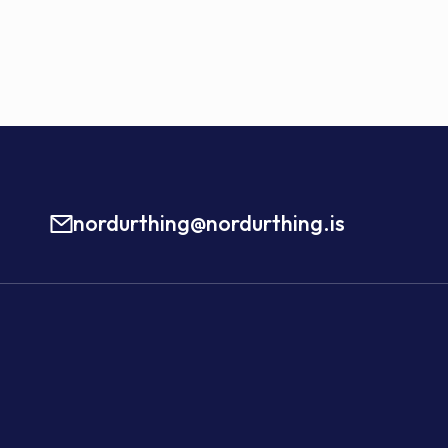
nordurthing@nordurthing.is