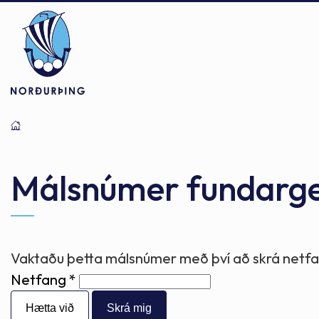
Þjónusta
Stjórnsýsla
Mannlíf
Málsnúmer fundarg
Félagsþjónusta
Stjórnkerfi
Byggðarlögin
Vaktaðu þetta málsnúmer með því að skrá netfan
Netfang
Menntun
Málaflokkar
Náttúran
Hætta við