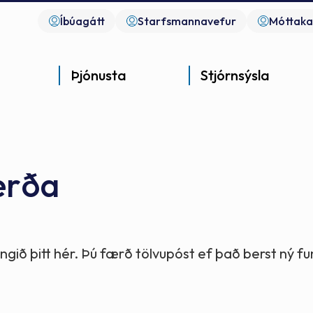
Íbúagátt
Starfsmannavefur
Móttaka
Þjónusta
Stjórnsýsla
erða
Góð þjónusta
Góð stjórnsýsla
Góð mannlíf
- gott samfélag
- gott samfélag
- gott samfélag
gið þitt hér. Þú færð tölvupóst ef það berst ný 