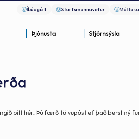
Íbúagátt
Starfsmannavefur
Móttaka
Þjónusta
Stjórnsýsla
erða
Góð þjónusta
Góð stjórnsýsla
Góð mannlíf
- gott samfélag
- gott samfélag
- gott samfélag
gið þitt hér. Þú færð tölvupóst ef það berst ný 