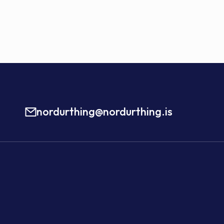
nordurthing@nordurthing.is