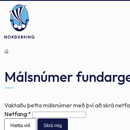
Þjónusta
Stjórnsýsla
Mannlíf
Málsnúmer fundarg
Félagsþjónusta
Stjórnkerfi
Byggðarlögin
Vaktaðu þetta málsnúmer með því að skrá netfan
Netfang
Menntun
Málaflokkar
Náttúran
Hætta við