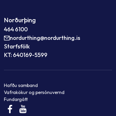
Norðurþing
464 6100
nordurthing@nordurthing.is
Starfsfólk
KT: 640169-5599
Hafðu samband
Vafrakökur og persónuvernd
Fundargátt