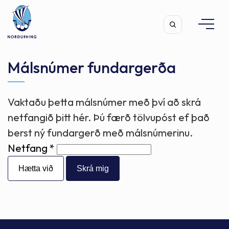
Málsnúmer fundargerða
Vaktaðu þetta málsnúmer með því að skrá
Leita
netfangið þitt hér. Þú færð tölvupóst ef það
berst ný fundargerð með málsnúmerinu.
Netfang
Hætta við