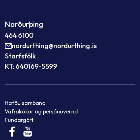
Norðurþing
464 6100
nordurthing@nordurthing.is
Starfsfólk
KT: 640169-5599
Hafðu samband
Vafrakökur og persónuvernd
Fundargátt